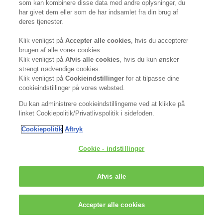
som kan kombinere disse data med andre oplysninger, du
Nylon Brushes In Action
har givet dem eller som de har indsamlet fra din brug af
deres tjenester.
Shannon King, VARIS Global Ambassador, shows
you the VARIS NYLON BRUSHES in action!
Klik venligst på
Accepter alle cookies
, hvis du accepterer
brugen af ​​alle vores cookies.
Klik venligst på
Afvis alle cookies
, hvis du kun ønsker
strengt nødvendige cookies.
Klik venligst på
Cookieindstillinger
for at tilpasse dine
cookieindstillinger på vores websted.
Du kan administrere cookieindstillingerne ved at klikke på
linket Cookiepolitik/Privatlivspolitik i sidefoden.
Cookiepolitik
Aftryk
Cookie - indstillinger
Afvis alle
Accepter alle cookies